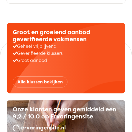
Groot en groeiend aanbod
geverifieerde vakmensen
Geheel vrijblijvend
Geverifieerde klussers
Groot aanbod
Alle klussen bekijken
Onze klanten geven gemiddeld een
9,2 / 10,0 op Ervaringensite