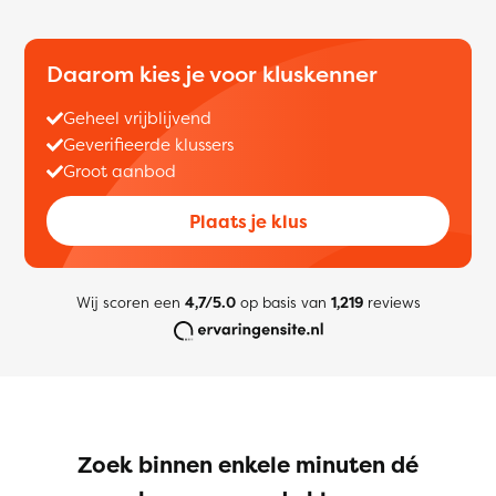
Daarom kies je voor kluskenner
Geheel vrijblijvend
Geverifieerde klussers
Groot aanbod
Plaats je klus
Wij scoren een
4,7/5.0
op basis van
1,219
reviews
Zoek binnen enkele minuten dé