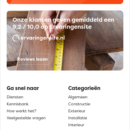
Onze klanten geven gemiddeld een
9,2 / 10,0 op Ervaringensite
Reviews lezen
Ga snel naar
Categorieën
Diensten
Algemeen
Kennisbank
Constructie
Hoe werkt het?
Exterieur
Veelgestelde vragen
Installatie
Interieur