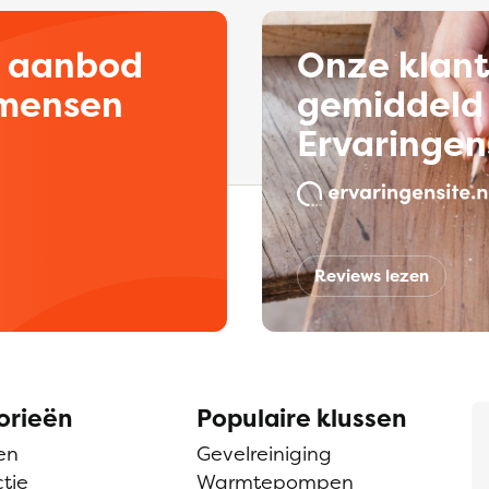
d aanbod
Onze klan
kmensen
gemiddeld 
Ervaringen
Reviews lezen
orieën
Populaire klussen
en
Gevelreiniging
tie
Warmtepompen