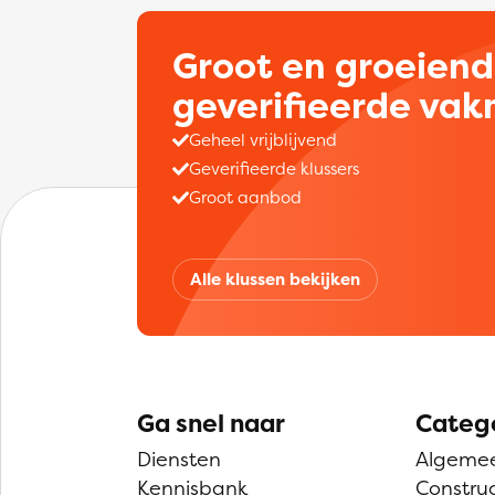
Groot en groeien
geverifieerde va
Geheel vrijblijvend
Geverifieerde klussers
Groot aanbod
Alle klussen bekijken
Ga snel naar
Categ
Diensten
Algeme
Kennisbank
Construc