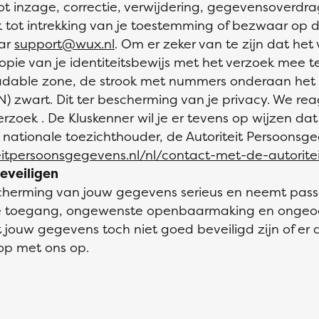
ot inzage, correctie, verwijdering, gegevensoverdra
 tot intrekking van je toestemming of bezwaar op 
aar
support@wux.nl
. Om er zeker van te zijn dat het 
opie van je identiteitsbewijs met het verzoek mee t
eadable zone, de strook met nummers onderaan het
 zwart. Dit ter bescherming van je privacy. We rea
rzoek . De Kluskenner wil je er tevens op wijzen da
e nationale toezichthouder, de Autoriteit Persoonsg
teitpersoonsgegevens.nl/nl/contact-met-de-autorit
eveiligen
cherming van jouw gegevens serieus en neemt pa
de toegang, ongewenste openbaarmaking en ongeoor
at jouw gegevens toch niet goed beveiligd zijn of er
op met ons op.