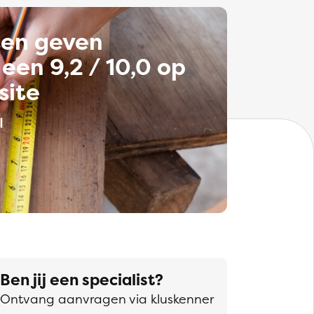
ten geven
een 9,2 / 10,0 op
site
Ben jij een specialist?
Ontvang aanvragen via kluskenner