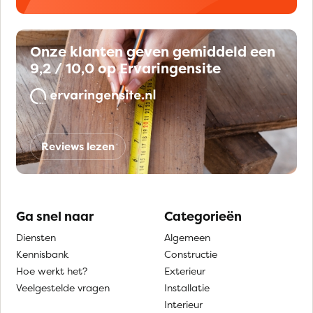
Onze klanten geven gemiddeld een
9,2 / 10,0 op Ervaringensite
Reviews lezen
Ga snel naar
Categorieën
Diensten
Algemeen
Kennisbank
Constructie
Hoe werkt het?
Exterieur
Veelgestelde vragen
Installatie
Interieur