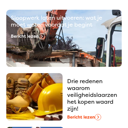
Sloopwerk laten uitvoeren: wat je
moet weten voordat je begint
Bericht lezen
Drie redenen
waarom
veiligheidslaarzen
het kopen waard
zijn!
Bericht lezen