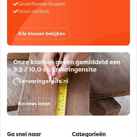
Geverifieerde klussers
Groot aanbod
Alle klussen bekijken
Onze klanten geven gemiddeld een
9,2 / 10,0 op Ervaringensite
Reviews lezen
Ga snel naar
Categorieën