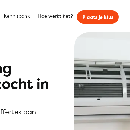
Kennisbank
Hoe werkt het?
Plaats je klus
ng
zocht in
offertes aan