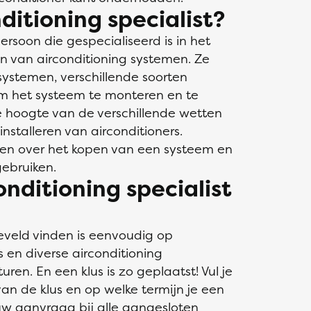
itioning specialist?
persoon die gespecialiseerd is in het
n van airconditioning systemen. Ze
systemen, verschillende soorten
om het systeem te monteren en te
 hoogte van de verschillende wetten
nstalleren van airconditioners.
en over het kopen van een systeem en
ebruiken.
onditioning specialist
neveld vinden is eenvoudig op
s en diverse airconditioning
turen. En een klus is zo geplaatst! Vul je
an de klus en op welke termijn je een
ouw aanvraag bij alle aangesloten