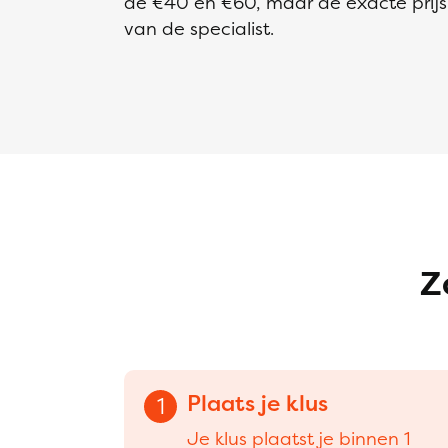
de €40 en €60, maar de exacte prijs i
van de specialist.
Z
Plaats je klus
1
Je klus plaatst je binnen 1