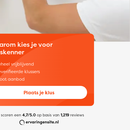
arom kies je voor
uskenner
heel vrijblijvend
verifieerde klussers
oot aanbod
Plaats je klus
 scoren een
4,7/5.0
op basis van
1,219
reviews