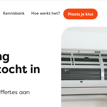
Kennisbank
Hoe werkt het?
Plaats je klus
ng
zocht in
offertes aan