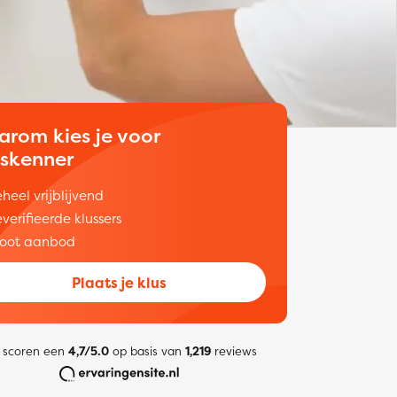
arom kies je voor
uskenner
heel vrijblijvend
verifieerde klussers
oot aanbod
Plaats je klus
 scoren een
4,7/5.0
op basis van
1,219
reviews