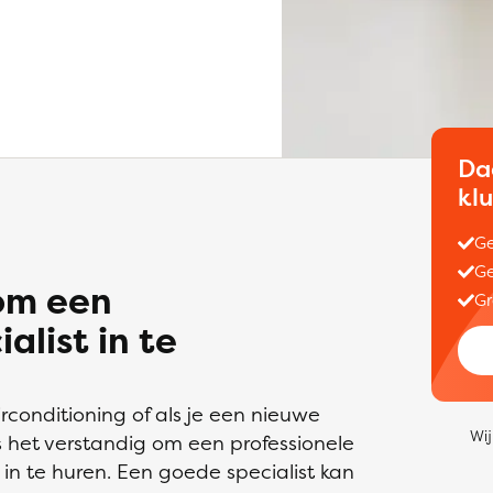
Da
kl
Ge
Ge
 om een
Gr
alist in te
rconditioning of als je een nieuwe
Wij
 is het verstandig om een professionele
k in te huren. Een goede specialist kan