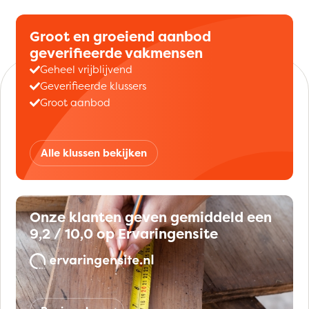
Groot en groeiend aanbod
geverifieerde vakmensen
Geheel vrijblijvend
Geverifieerde klussers
Groot aanbod
Alle klussen bekijken
Onze klanten geven gemiddeld een
9,2 / 10,0 op Ervaringensite