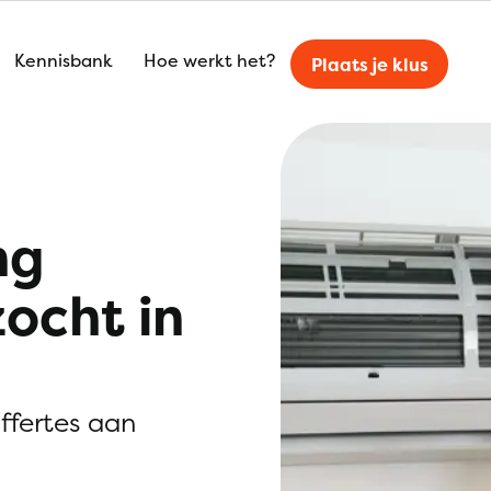
Kennisbank
Hoe werkt het?
Plaats je klus
ng
zocht in
offertes aan