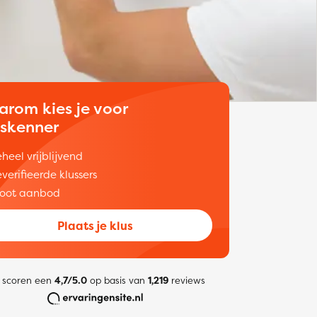
arom kies je voor
uskenner
heel vrijblijvend
verifieerde klussers
oot aanbod
Plaats je klus
 scoren een
4,7/5.0
op basis van
1,219
reviews