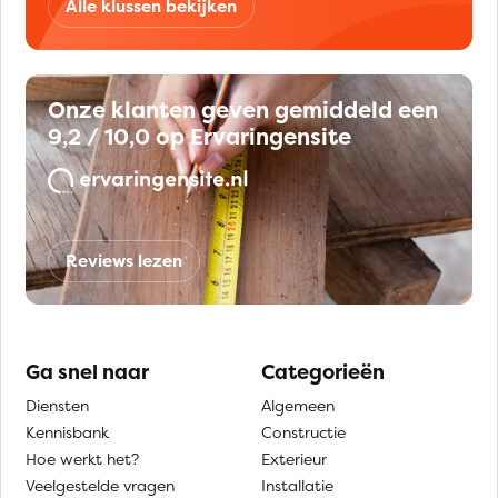
Alle klussen bekijken
Onze klanten geven gemiddeld een
9,2 / 10,0 op Ervaringensite
Reviews lezen
Ga snel naar
Categorieën
Diensten
Algemeen
Kennisbank
Constructie
Hoe werkt het?
Exterieur
Veelgestelde vragen
Installatie