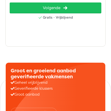
Groot en groeiend aanbod
geverifieerde vakmensen
Geheel vrijblijvend
Geverifieerde klussers
Groot aanbod