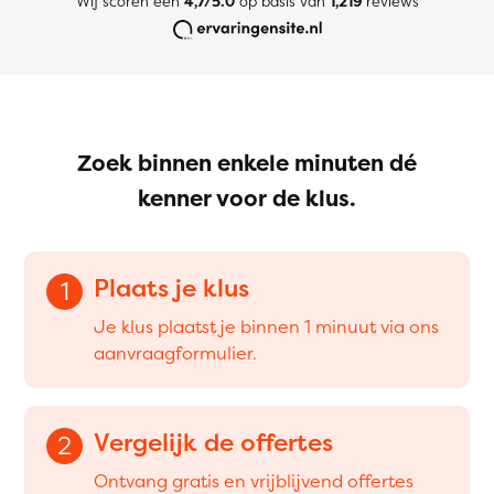
Wij scoren een
4,7/5.0
op basis van
1,219
reviews
Zoek binnen enkele minuten dé
kenner voor de klus.
Plaats je klus
1
Je klus plaatst je binnen 1 minuut via ons
aanvraagformulier.
Vergelijk de offertes
2
Ontvang gratis en vrijblijvend offertes