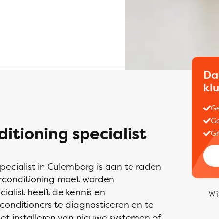
Da
kl
Ge
Ge
itioning specialist
Gr
pecialist in Culemborg is aan te raden
 airconditioning moet worden
cialist heeft de kennis en
Wij
nditioners te diagnosticeren en te
het installeren van nieuwe systemen of