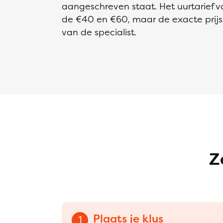
aangeschreven staat. Het uurtarief van
de €40 en €60, maar de exacte prijs i
van de specialist.
Z
Plaats je klus
1