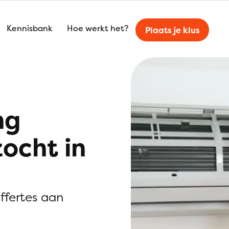
Kennisbank
Hoe werkt het?
Plaats je klus
ng
zocht in
offertes aan