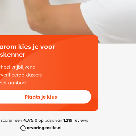
arom kies je voor
uskenner
heel vrijblijvend
verifieerde klussers
oot aanbod
Plaats je klus
 scoren een
4,7/5.0
op basis van
1,219
reviews