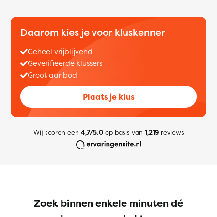
Daarom kies je voor kluskenner
Geheel vrijblijvend
Geverifieerde klussers
Groot aanbod
Plaats je klus
Wij scoren een
4,7/5.0
op basis van
1,219
reviews
Zoek binnen enkele minuten dé