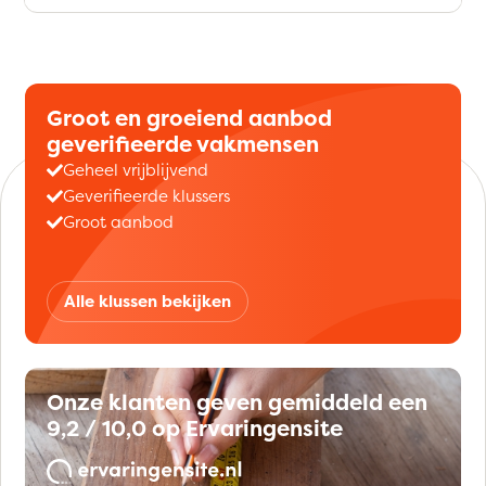
Groot en groeiend aanbod
geverifieerde vakmensen
Geheel vrijblijvend
Geverifieerde klussers
Groot aanbod
Alle klussen bekijken
Onze klanten geven gemiddeld een
9,2 / 10,0 op Ervaringensite