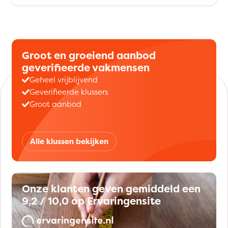
Groot en groeiend aanbod
geverifieerde vakmensen
Geheel vrijblijvend
Geverifieerde klussers
Groot aanbod
Alle klussen bekijken
Onze klanten geven gemiddeld een
9,2 / 10,0 op Ervaringensite