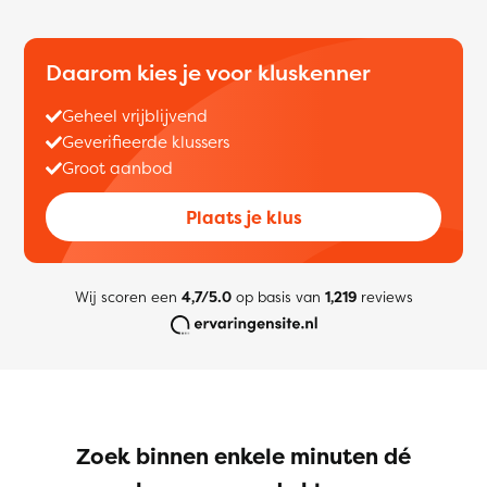
Daarom kies je voor kluskenner
Geheel vrijblijvend
Geverifieerde klussers
Groot aanbod
Plaats je klus
Wij scoren een
4,7/5.0
op basis van
1,219
reviews
Zoek binnen enkele minuten dé