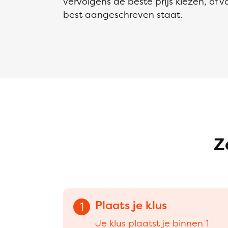
vervolgens de beste prijs kiezen, of v
best aangeschreven staat.
Z
Plaats je klus
1
Je klus plaatst je binnen 1