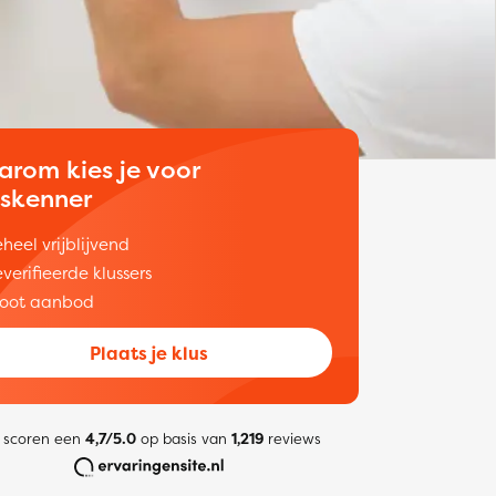
arom kies je voor
uskenner
heel vrijblijvend
verifieerde klussers
oot aanbod
Plaats je klus
 scoren een
4,7/5.0
op basis van
1,219
reviews