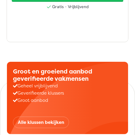
Groot en groeiend aanbod
geverifieerde vakmensen
Geheel vrijblijvend
Geverifieerde klussers
Groot aanbod
Alle klussen bekijken