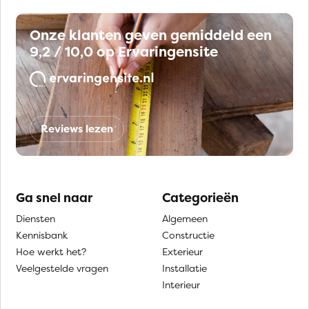
Onze klanten geven gemiddeld een
9,2 / 10,0 op Ervaringensite
Reviews lezen
Ga snel naar
Categorieën
Diensten
Algemeen
Kennisbank
Constructie
Hoe werkt het?
Exterieur
Veelgestelde vragen
Installatie
Interieur