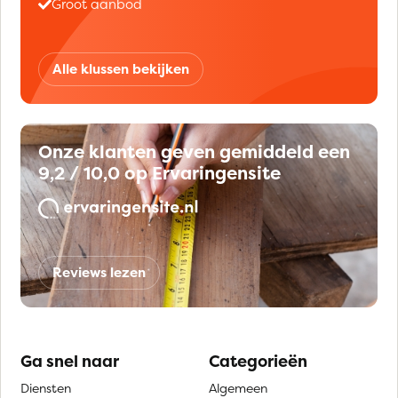
Groot aanbod
Alle klussen bekijken
Onze klanten geven gemiddeld een
9,2 / 10,0 op Ervaringensite
Reviews lezen
Ga snel naar
Categorieën
Diensten
Algemeen