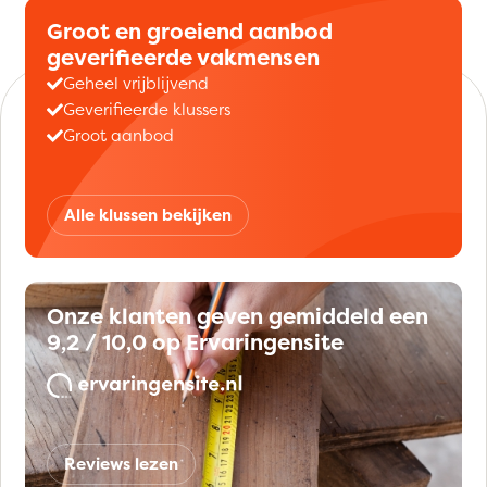
Groot en groeiend aanbod
geverifieerde vakmensen
Geheel vrijblijvend
Geverifieerde klussers
Groot aanbod
Alle klussen bekijken
Onze klanten geven gemiddeld een
9,2 / 10,0 op Ervaringensite
Reviews lezen