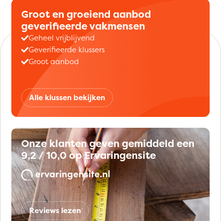
Groot en groeiend aanbod
geverifieerde vakmensen
Geheel vrijblijvend
Geverifieerde klussers
Groot aanbod
Alle klussen bekijken
Onze klanten geven gemiddeld een
9,2 / 10,0 op Ervaringensite
Reviews lezen