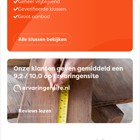
Geheel vrijblijvend
Geverifieerde klussers
Groot aanbod
Alle klussen bekijken
Onze klanten geven gemiddeld een
9,2 / 10,0 op Ervaringensite
Reviews lezen