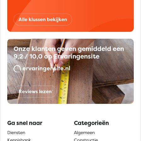
Alle klussen bekijken
Onze klanten geven gemiddeld een
9,2 / 10,0 op Ervaringensite
Reviews lezen
Ga snel naar
Categorieën
Diensten
Algemeen
Kennisbank
Constructie