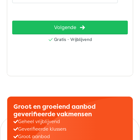
Groot en groeiend aanbod
geverifieerde vakmensen
Geheel vrijblijvend
Geverifieerde klussers
Groot aanbod