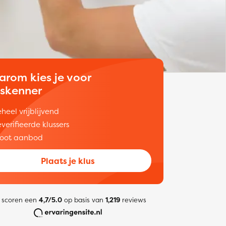
arom kies je voor
uskenner
heel vrijblijvend
verifieerde klussers
oot aanbod
Plaats je klus
 scoren een
4,7/5.0
op basis van
1,219
reviews