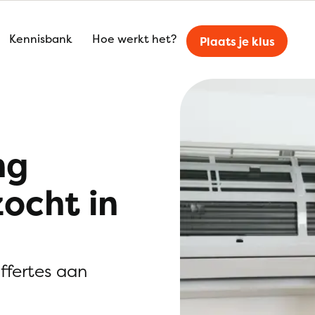
Kennisbank
Hoe werkt het?
Plaats je klus
ng
zocht in
offertes aan