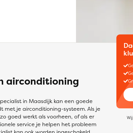
Da
kl
Ge
Ge
 airconditioning
Gr
specialist in Maasdijk kan een goede
t met je airconditioning-systeem. Als je
 zo goed werkt als voorheen, of als er
Wij
sionele service je helpen het probleem
cialist kan ook worden ingeschakeld