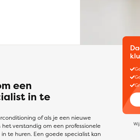
Da
kl
Ge
Ge
 om een
Gr
alist in te
rconditioning of als je een nieuwe
Wij
 is het verstandig om een professionele
s in te huren. Een goede specialist kan