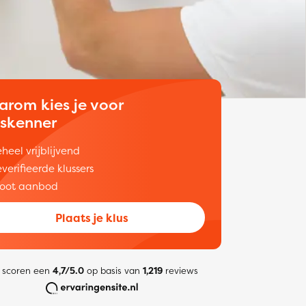
arom kies je voor
uskenner
heel vrijblijvend
verifieerde klussers
oot aanbod
Plaats je klus
 scoren een
4,7/5.0
op basis van
1,219
reviews