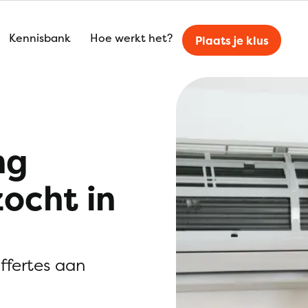
Kennisbank
Hoe werkt het?
Plaats je klus
ng
zocht in
offertes aan