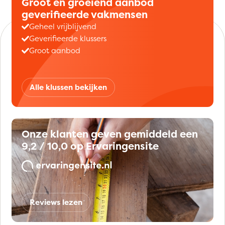
Groot en groeiend aanbod
geverifieerde vakmensen
Geheel vrijblijvend
Geverifieerde klussers
Groot aanbod
Alle klussen bekijken
Onze klanten geven gemiddeld een
9,2 / 10,0 op Ervaringensite
Reviews lezen