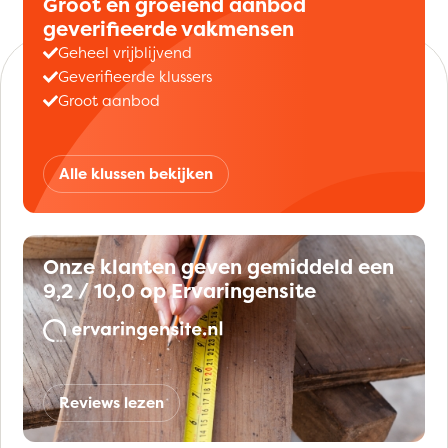
Groot en groeiend aanbod
geverifieerde vakmensen
Geheel vrijblijvend
Geverifieerde klussers
Groot aanbod
Alle klussen bekijken
Onze klanten geven gemiddeld een
9,2 / 10,0 op Ervaringensite
Reviews lezen