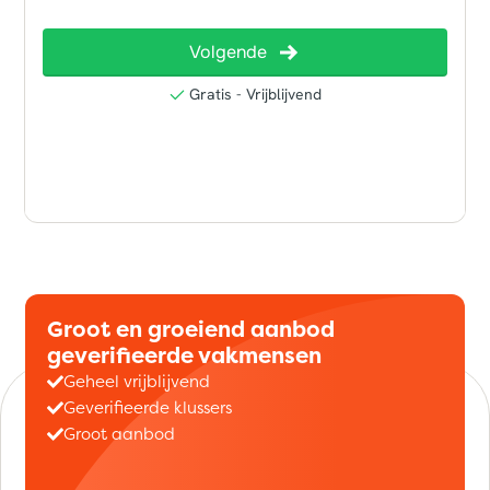
Groot en groeiend aanbod
geverifieerde vakmensen
Geheel vrijblijvend
Geverifieerde klussers
Groot aanbod