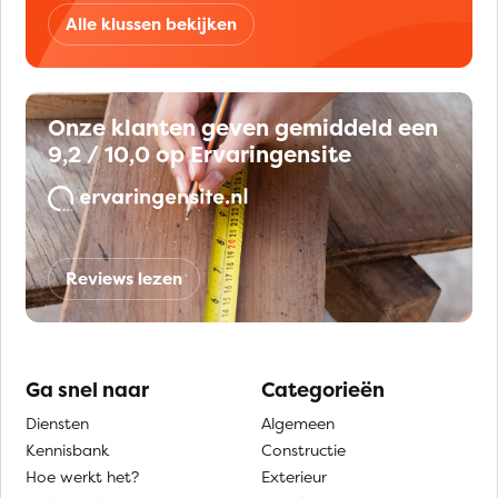
Alle klussen bekijken
Onze klanten geven gemiddeld een
9,2 / 10,0 op Ervaringensite
Reviews lezen
Ga snel naar
Categorieën
Diensten
Algemeen
Kennisbank
Constructie
Hoe werkt het?
Exterieur