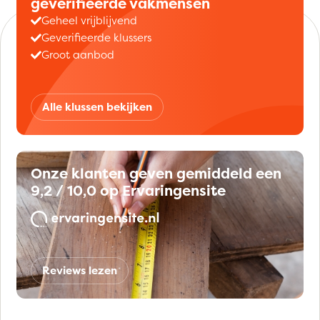
geverifieerde vakmensen
Geheel vrijblijvend
Geverifieerde klussers
Groot aanbod
Alle klussen bekijken
Onze klanten geven gemiddeld een
9,2 / 10,0 op Ervaringensite
Reviews lezen