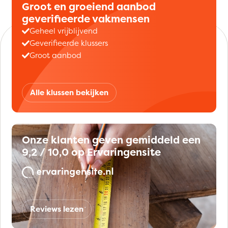
Groot en groeiend aanbod
geverifieerde vakmensen
Geheel vrijblijvend
Geverifieerde klussers
Groot aanbod
Alle klussen bekijken
Onze klanten geven gemiddeld een
9,2 / 10,0 op Ervaringensite
Reviews lezen