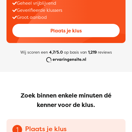
Geheel vrijblijvend
Geverifieerde klussers
Groot aanbod
Plaats je klus
Wij scoren een
4,7/5.0
op basis van
1,219
reviews
Zoek binnen enkele minuten dé
kenner voor de klus.
Plaats je klus
1