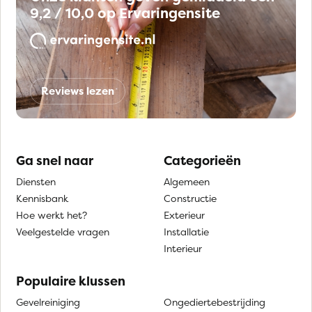
9,2 / 10,0 op Ervaringensite
Reviews lezen
Ga snel naar
Categorieën
Diensten
Algemeen
Kennisbank
Constructie
Hoe werkt het?
Exterieur
Veelgestelde vragen
Installatie
Interieur
Populaire klussen
Gevelreiniging
Ongediertebestrijding