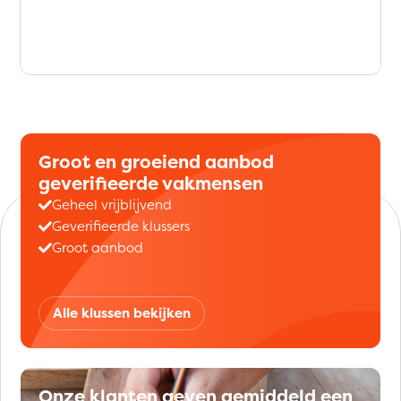
Groot en groeiend aanbod
geverifieerde vakmensen
Geheel vrijblijvend
Geverifieerde klussers
Groot aanbod
Alle klussen bekijken
Onze klanten geven gemiddeld een