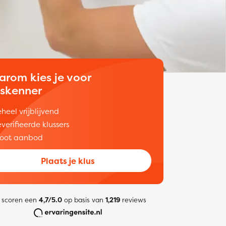
arom kies je voor
uskenner
heel vrijblijvend
verifieerde klussers
oot aanbod
Plaats je klus
 scoren een
4,7/5.0
op basis van
1,219
reviews