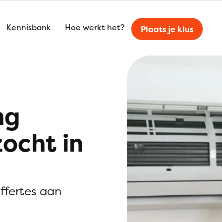
Kennisbank
Hoe werkt het?
Plaats je klus
ng
zocht in
offertes aan