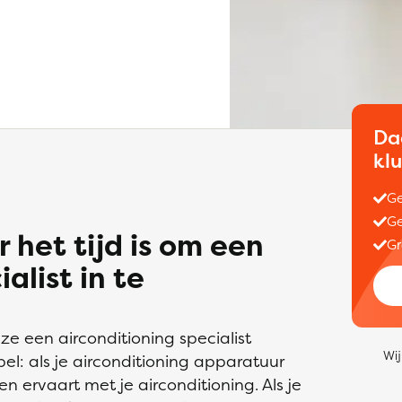
Da
kl
Ge
Ge
 het tijd is om een
Gr
alist in te
e een airconditioning specialist
Wij
el: als je airconditioning apparatuur
men ervaart met je airconditioning. Als je