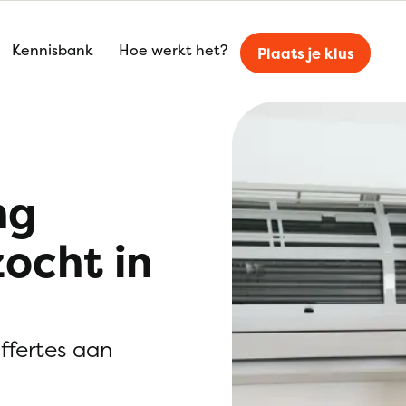
Kennisbank
Hoe werkt het?
Plaats je klus
ng
zocht in
offertes aan