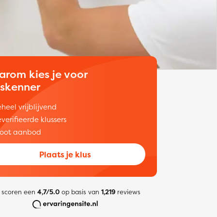
arom kies je voor
uskenner
heel vrijblijvend
verifieerde klussers
oot aanbod
Plaats je klus
 scoren een
4,7/5.0
op basis van
1,219
reviews