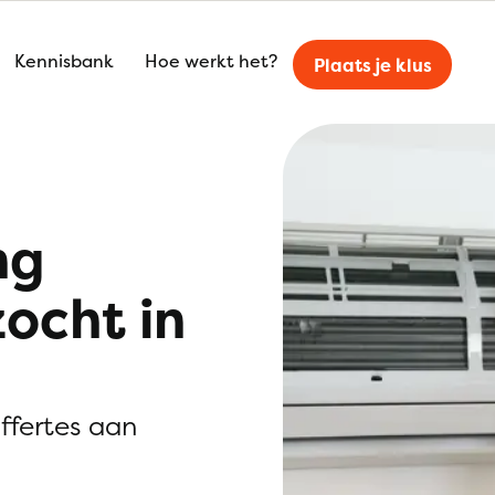
Kennisbank
Hoe werkt het?
Plaats je klus
ng
zocht in
offertes aan