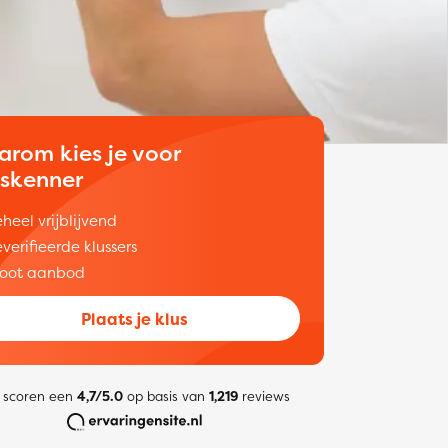
arom kies je voor
uskenner
heel vrijblijvend
verifieerde klussers
oot aanbod
Plaats je klus
 scoren een
4,7/5.0
op basis van
1,219
reviews