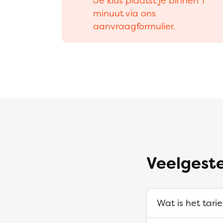
Je klus plaatst je binnen 1
minuut via ons
aanvraagformulier.
Veelgeste
Wat is het tarie