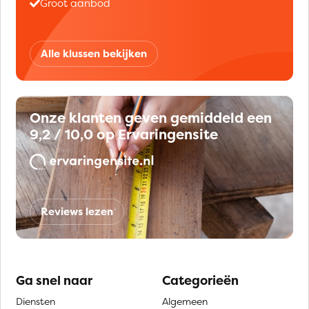
Groot aanbod
Alle klussen bekijken
Onze klanten geven gemiddeld een
9,2 / 10,0 op Ervaringensite
Reviews lezen
Ga snel naar
Categorieën
Diensten
Algemeen