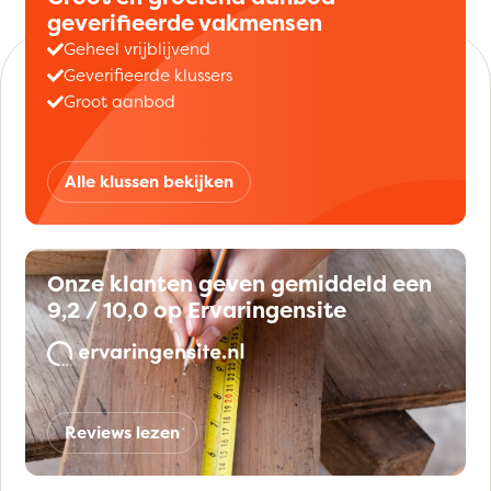
geverifieerde vakmensen
Geheel vrijblijvend
Geverifieerde klussers
Groot aanbod
Alle klussen bekijken
Onze klanten geven gemiddeld een
9,2 / 10,0 op Ervaringensite
Reviews lezen