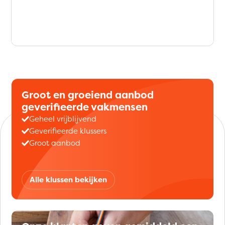
Groot en groeiend aanbod
geverifieerde vakmensen
Geheel vrijblijvend
Geverifieerde klussers
Groot aanbod
Alle klussen bekijken