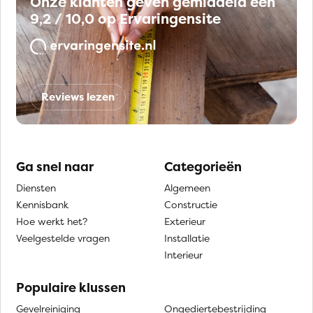
Onze klanten geven gemiddeld een
9,2 / 10,0 op Ervaringensite
Reviews lezen
Ga snel naar
Categorieën
Diensten
Algemeen
Kennisbank
Constructie
Hoe werkt het?
Exterieur
Veelgestelde vragen
Installatie
Interieur
Populaire klussen
Gevelreiniging
Ongediertebestrijding