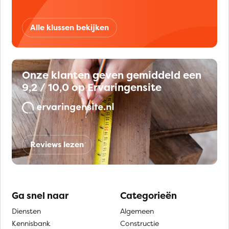
Alle klussen bekijken
Onze klanten geven gemiddeld een
9,2 / 10,0 op Ervaringensite
Reviews lezen
Ga snel naar
Categorieën
Diensten
Algemeen
Kennisbank
Constructie