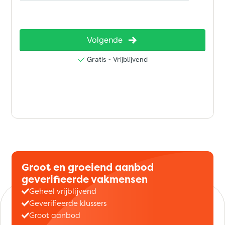
Groot en groeiend aanbod
geverifieerde vakmensen
Geheel vrijblijvend
Geverifieerde klussers
Groot aanbod