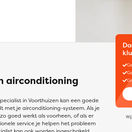
Da
kl
Ge
Ge
 airconditioning
Gr
specialist in Voorthuizen kan een goede
t met je airconditioning-systeem. Als je
 zo goed werkt als voorheen, of als er
Wij
sionele service je helpen het probleem
cialist kan ook worden ingeschakeld