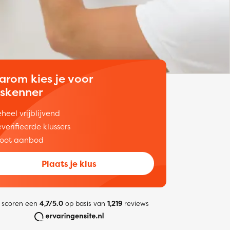
arom kies je voor
uskenner
heel vrijblijvend
verifieerde klussers
oot aanbod
Plaats je klus
 scoren een
4,7/5.0
op basis van
1,219
reviews