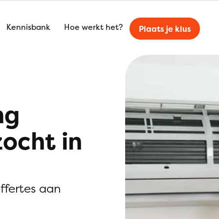
Kennisbank
Hoe werkt het?
Plaats je klus
ng
zocht in
offertes aan