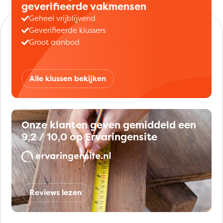
geverifieerde vakmensen
Geheel vrijblijvend
Geverifieerde klussers
Groot aanbod
Alle klussen bekijken
Onze klanten geven gemiddeld een
9,2 / 10,0 op Ervaringensite
Reviews lezen