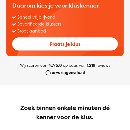
Daarom kies je voor kluskenner
Geheel vrijblijvend
Geverifieerde klussers
Groot aanbod
Plaats je klus
Wij scoren een
4,7/5.0
op basis van
1,219
reviews
Zoek binnen enkele minuten dé
kenner voor de klus.