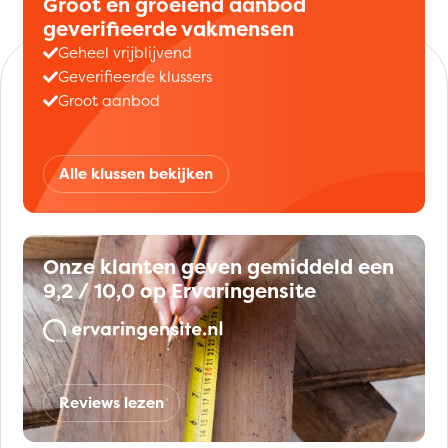
Groot en groeiend aanbod
geverifieerde vakmensen
Geheel vrijblijvend
Geverifieerde klussers
Groot aanbod
Alle klussen bekijken
Onze klanten geven gemiddeld een
9,2 / 10,0 op Ervaringensite
Reviews lezen