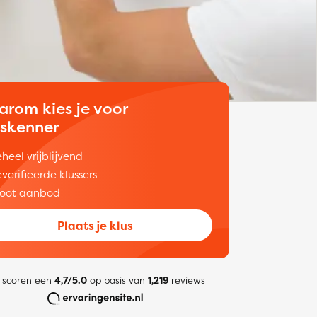
arom kies je voor
uskenner
heel vrijblijvend
verifieerde klussers
oot aanbod
Plaats je klus
 scoren een
4,7/5.0
op basis van
1,219
reviews