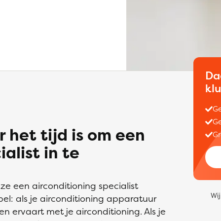
Da
kl
Ge
Ge
 het tijd is om een
Gr
alist in te
e een airconditioning specialist
Wij
el: als je airconditioning apparatuur
men ervaart met je airconditioning. Als je