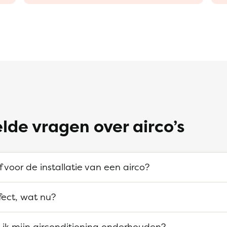
lde vragen over airco’s
f voor de installatie van een airco?
efect, wat nu?
ik mijn airconditioning onderhouden?