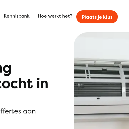
Kennisbank
Hoe werkt het?
Plaats je klus
ng
zocht in
offertes aan