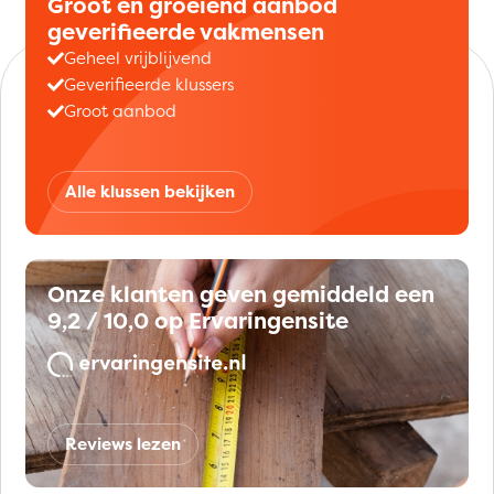
Groot en groeiend aanbod
geverifieerde vakmensen
Geheel vrijblijvend
Geverifieerde klussers
Groot aanbod
Alle klussen bekijken
Onze klanten geven gemiddeld een
9,2 / 10,0 op Ervaringensite
Reviews lezen