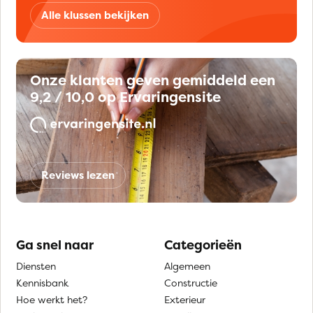
Alle klussen bekijken
Onze klanten geven gemiddeld een
9,2 / 10,0 op Ervaringensite
Reviews lezen
Ga snel naar
Categorieën
Diensten
Algemeen
Kennisbank
Constructie
Hoe werkt het?
Exterieur