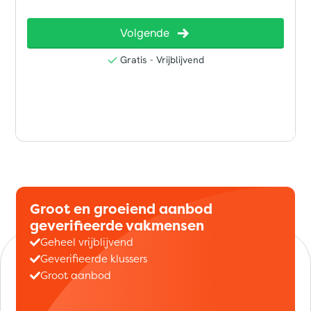
Groot en groeiend aanbod
geverifieerde vakmensen
Geheel vrijblijvend
Geverifieerde klussers
Groot aanbod