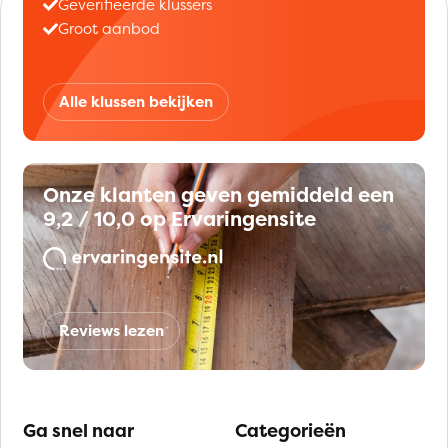
Geverifieerde klussers
Groot aanbod
Alle klussen bekijken
Onze klanten geven gemiddeld een
9,2 / 10,0 op Ervaringensite
Reviews lezen
Ga snel naar
Categorieën