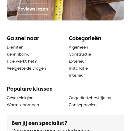
Reviews lezen
Ga snel naar
Categorieën
Diensten
Algemeen
Kennisbank
Constructie
Hoe werkt het?
Exterieur
Veelgestelde vragen
Installatie
Interieur
Populaire klussen
Gevelreiniging
Ongediertebestrijding
Warmtepompen
Zonnepanelen
Ben jij een specialist?
Ontvang aanvragen via kluskenner