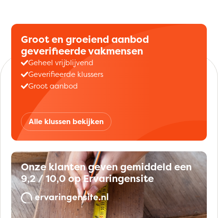
Groot en groeiend aanbod
geverifieerde vakmensen
Geheel vrijblijvend
Geverifieerde klussers
Groot aanbod
Alle klussen bekijken
Onze klanten geven gemiddeld een
9,2 / 10,0 op Ervaringensite