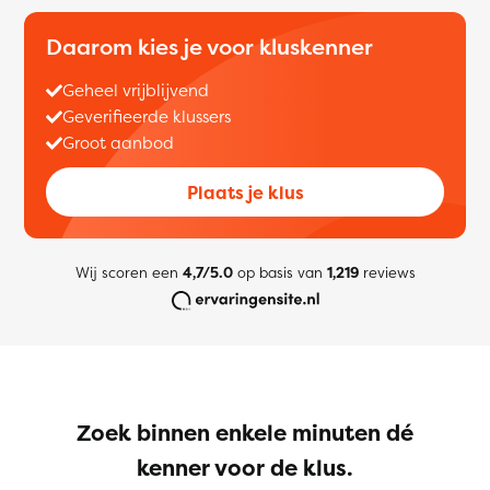
Daarom kies je voor kluskenner
Geheel vrijblijvend
Geverifieerde klussers
Groot aanbod
Plaats je klus
Wij scoren een
4,7/5.0
op basis van
1,219
reviews
Zoek binnen enkele minuten dé
kenner voor de klus.