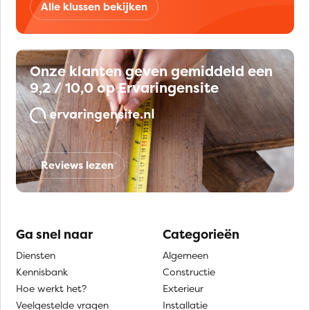
Alle klussen bekijken
Onze klanten geven gemiddeld een
9,2 / 10,0 op Ervaringensite
Reviews lezen
Ga snel naar
Categorieën
Diensten
Algemeen
Kennisbank
Constructie
Hoe werkt het?
Exterieur
Veelgestelde vragen
Installatie