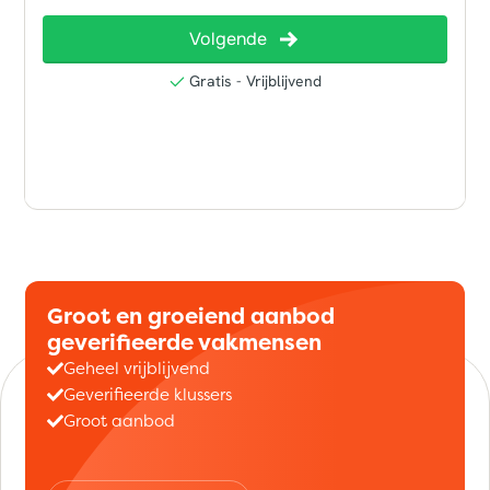
Groot en groeiend aanbod
geverifieerde vakmensen
Geheel vrijblijvend
Geverifieerde klussers
Groot aanbod