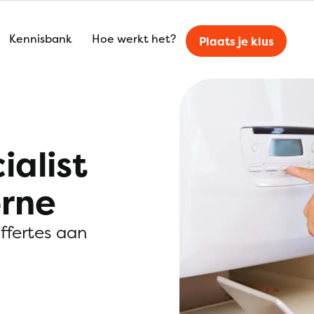
Kennisbank
Hoe werkt het?
Plaats je klus
ialist
orne
offertes aan