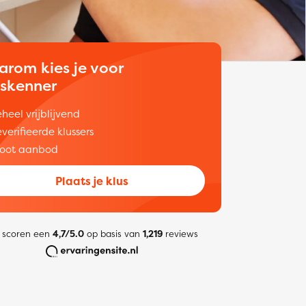
arom kies je voor
uskenner
heel vrijblijvend
verifieerde klussers
oot aanbod
Plaats je klus
 scoren een
4,7/5.0
op basis van
1,219
reviews