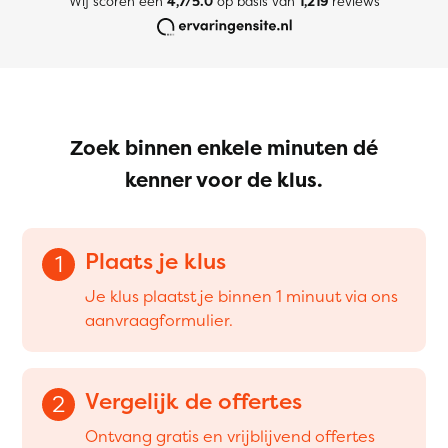
Wij scoren een
4,7/5.0
op basis van
1,219
reviews
Zoek binnen enkele minuten dé
kenner voor de klus.
Plaats je klus
1
Je klus plaatst je binnen 1 minuut via ons
aanvraagformulier.
Vergelijk de offertes
2
Ontvang gratis en vrijblijvend offertes