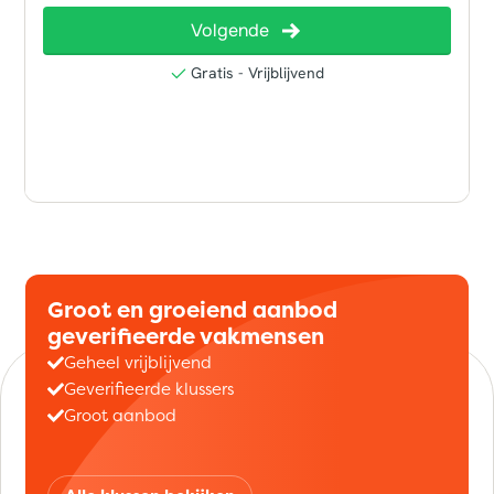
Groot en groeiend aanbod
geverifieerde vakmensen
Geheel vrijblijvend
Geverifieerde klussers
Groot aanbod