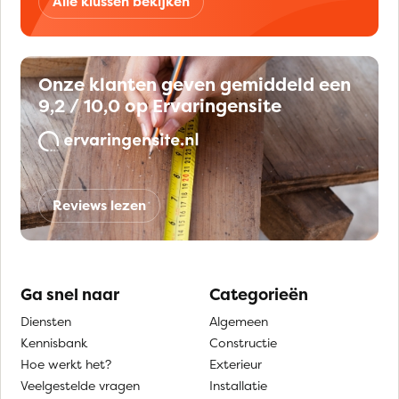
Alle klussen bekijken
Onze klanten geven gemiddeld een
9,2 / 10,0 op Ervaringensite
Reviews lezen
Ga snel naar
Categorieën
Diensten
Algemeen
Kennisbank
Constructie
Hoe werkt het?
Exterieur
Veelgestelde vragen
Installatie