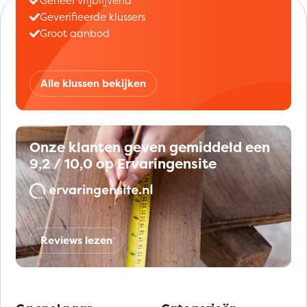
Geheel vrijblijvend
Geverifieerde klussers
Groot aanbod
Alle klussen bekijken
Onze klanten geven gemiddeld een
9,2 / 10,0 op Ervaringensite
Reviews lezen