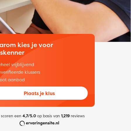
arom kies je voor
uskenner
heel vrijblijvend
verifieerde klussers
oot aanbod
Plaats je klus
 scoren een
4,7/5.0
op basis van
1,219
reviews