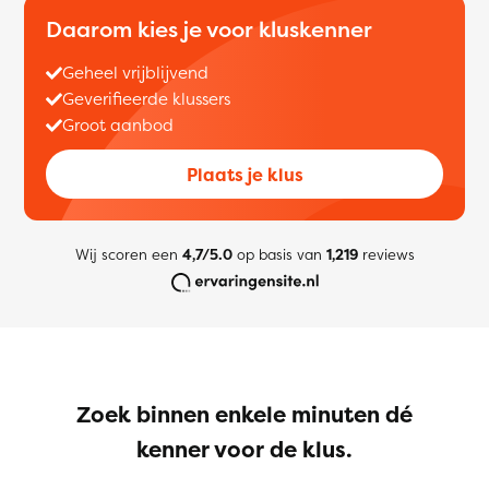
Daarom kies je voor kluskenner
Geheel vrijblijvend
Geverifieerde klussers
Groot aanbod
Plaats je klus
Wij scoren een
4,7/5.0
op basis van
1,219
reviews
Zoek binnen enkele minuten dé
kenner voor de klus.