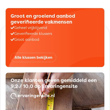
Groot en groeiend aanbod
geverifieerde vakmensen
Geheel vrijblijvend
Geverifieerde klussers
Groot aanbod
Alle klussen bekijken
Onze klanten geven gemiddeld een
9,2 / 10,0 op Ervaringensite